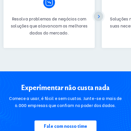
Resolva problemas de negócios com
Soluções 
soluções que alavancam os melhores
suas nece
dados do mercado.
Experimentar não custa nada
Comece a usar, é fácil e sem custos. Junte-se a mais de
6.000 empresas que confiam no poder dos dados.
Fale com nosso time